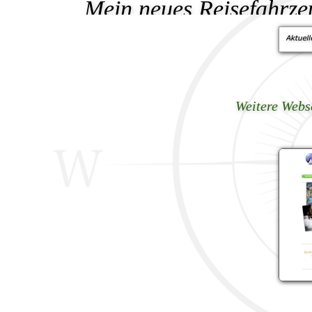
Mein neues Reisefahrzeu
Rentner mit
Meinen Youtubekanal
Zeitma
Weitere Webse
Ich werde versuchen hier 
mit F
Viel Spass beim Schau